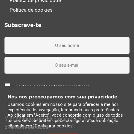
Política de privacidade
Política de cookies
Subscreve-te
Li, entendi e aceito os termos e condições
Nós nos preocupamos com sua privacidade
Subscreva agora
Usamos cookies em nosso site para oferecer a melhor
experiência de navegação, lembrando suas preferências.
Ao clicar em "Aceito", você concorda com o uso de todos
© 2022 Industrias Eléctricas Soler, S.A | Todos os
os cookies. Se preferir, pode configurar a sua utilização
clicando em "Configurar cookies".
direitos reservados