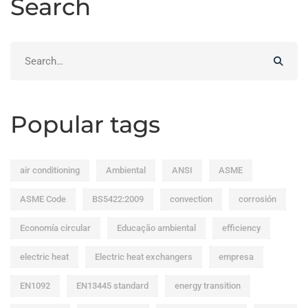
Search
Search
for:
Popular tags
air conditioning
Ambiental
ANSI
ASME
ASME Code
BS5422:2009
convection
corrosión
Economía circular
Educação ambiental
efficiency
electric heat
Electric heat exchangers
empresa
EN1092
EN13445 standard
energy transition