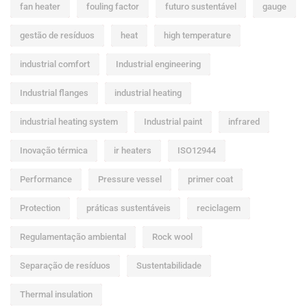
fan heater
fouling factor
futuro sustentável
gauge
gestão de resíduos
heat
high temperature
industrial comfort
Industrial engineering
Industrial flanges
industrial heating
industrial heating system
Industrial paint
infrared
Inovação térmica
ir heaters
ISO12944
Performance
Pressure vessel
primer coat
Protection
práticas sustentáveis
reciclagem
Regulamentação ambiental
Rock wool
Separação de resíduos
Sustentabilidade
Thermal insulation