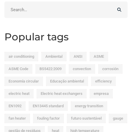
Search
for:
Popular tags
air conditioning
Ambiental
ANSI
ASME
ASME Code
BS5422:2009
convection
corrosión
Economía circular
Educação ambiental
efficiency
electric heat
Electric heat exchangers
empresa
EN1092
EN13445 standard
energy transition
fan heater
fouling factor
futuro sustentável
gauge
gestão de resíduos
heat
high temperature