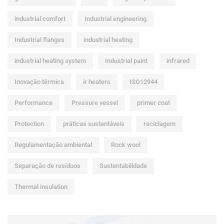
industrial comfort
Industrial engineering
Industrial flanges
industrial heating
industrial heating system
Industrial paint
infrared
Inovação térmica
ir heaters
ISO12944
Performance
Pressure vessel
primer coat
Protection
práticas sustentáveis
reciclagem
Regulamentação ambiental
Rock wool
Separação de resíduos
Sustentabilidade
Thermal insulation