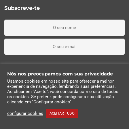
Subscreve-te
Li, entendi e aceito os termos e condições
Nós nos preocupamos com sua privacidade
Usamos cookies em nosso site para oferecer a melhor
Subscreva agora
experiência de navegação, lembrando suas preferências.
Ao clicar em "Aceito", você concorda com o uso de todos
os cookies. Se preferir, pode configurar a sua utilização
© 2022 Industrias Eléctricas Soler, S.A | Todos os
clicando em "Configurar cookies".
direitos reservados
configurar cookies
ACEITAR TUDO