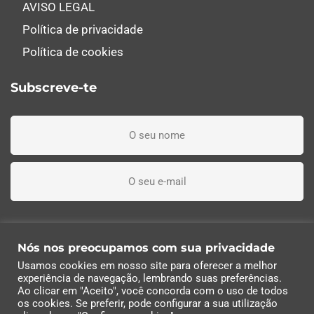
AVISO LEGAL
Política de privacidade
Política de cookies
Subscreve-te
Li, entendi e aceito os termos e condições
Nós nos preocupamos com sua privacidade
Usamos cookies em nosso site para oferecer a melhor
Subscreva agora
experiência de navegação, lembrando suas preferências.
Ao clicar em "Aceito", você concorda com o uso de todos
os cookies. Se preferir, pode configurar a sua utilização
© 2022 Industrias Eléctricas Soler, S.A | Todos os