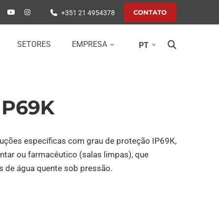
CONTATO
+351 21 4954378
SETORES
EMPRESA
PT
IP69K
uções específicas com grau de proteção IP69K,
entar ou farmacêutico (salas limpas), que
s de água quente sob pressão.