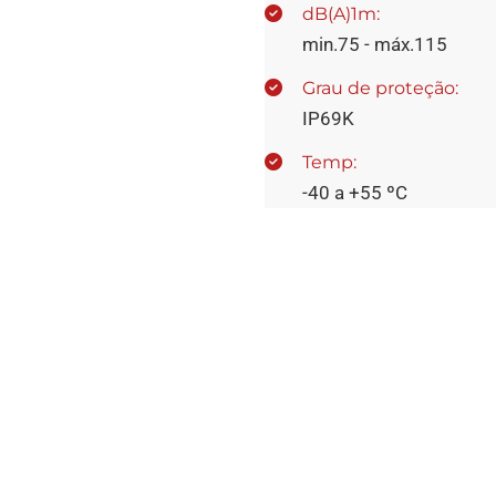
dB(A)1m:
min.75 - máx.115
Grau de proteção:
IP69K
Temp:
-40 a +55 ºC