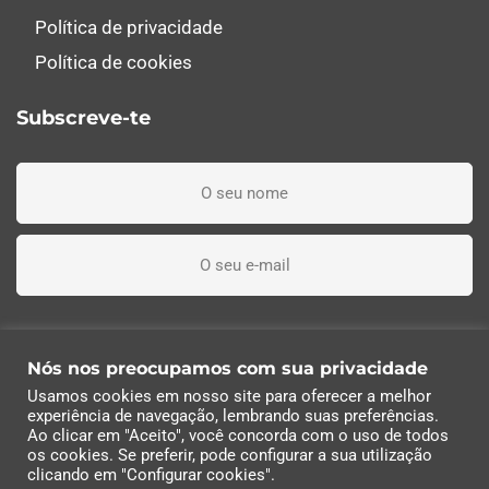
Política de privacidade
Política de cookies
Subscreve-te
Li, entendi e aceito os termos e condições
Nós nos preocupamos com sua privacidade
Usamos cookies em nosso site para oferecer a melhor
Subscreva agora
experiência de navegação, lembrando suas preferências.
Ao clicar em "Aceito", você concorda com o uso de todos
os cookies. Se preferir, pode configurar a sua utilização
© 2022 Industrias Eléctricas Soler, S.A | Todos os
clicando em "Configurar cookies".