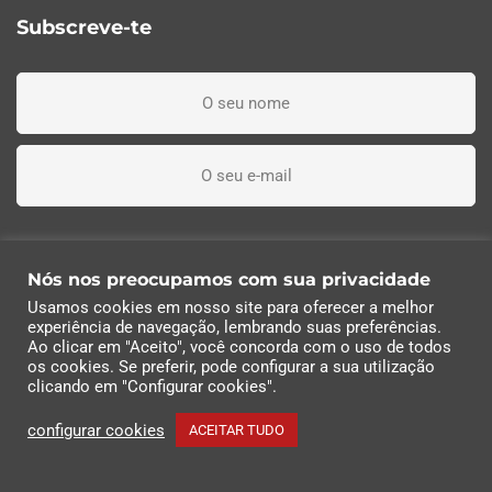
Subscreve-te
Li, entendi e aceito os termos e condições
Nós nos preocupamos com sua privacidade
Usamos cookies em nosso site para oferecer a melhor
Subscreva agora
experiência de navegação, lembrando suas preferências.
Ao clicar em "Aceito", você concorda com o uso de todos
os cookies. Se preferir, pode configurar a sua utilização
© 2022 Industrias Eléctricas Soler, S.A | Todos os
clicando em "Configurar cookies".
direitos reservados
configurar cookies
ACEITAR TUDO