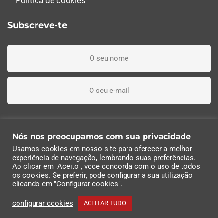
Política de cookies
Subscreve-te
Li, entendi e aceito os termos e condições
Nós nos preocupamos com sua privacidade
Usamos cookies em nosso site para oferecer a melhor
Subscreva agora
experiência de navegação, lembrando suas preferências.
Ao clicar em "Aceito", você concorda com o uso de todos
os cookies. Se preferir, pode configurar a sua utilização
© 2022 Industrias Eléctricas Soler, S.A | Todos os
clicando em "Configurar cookies".
direitos reservados
configurar cookies
ACEITAR TUDO